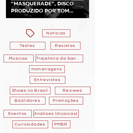
"MASQUERADE", disco
produzido por Tom
Morello
Notícias
Testes
Revistas
Músicas
Trajetória da banda
Homenagens
Entrevistas
Shows no Brasil
Reviews
Bastidores
Promoções
Eventos
Análises (músicas)
Curiosidades
PMBR