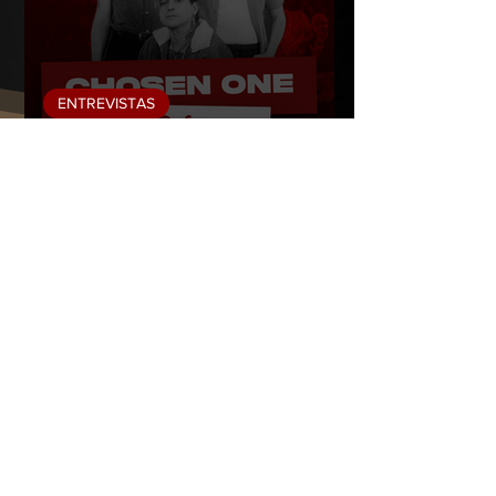
ENTREVISTAS
Chosen One: entrevista a
banda Cefa
CONFIRA O VLOG OFICIAL DA PASSAGEM
DA BANDA PELA AMÉRICA DO SUL, COM
DESTAQUE PARA O BRASIL: