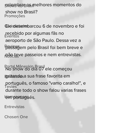
relembrar os melhores momentos do 
Shows no Brasil
show no Brasil? 
Promoções
Curiosidades
Ele desembarcou 6 de novembro e foi 
recebido por algumas fãs no 
Eventos
aeroporto de São Paulo. Dessa vez a 
Reviews
passagem pelo Brasil foi bem breve e 
não teve passeios e nem entrevistas. 
Notícias
Portal Måneskin Brasil
No show do dia 07 ele começou 
gritando a sua frase favorita em 
Bastidores
português, o famoso "vamo caralho!", e 
Testes
durante todo o show falou varias frases 
Homenagens
em português.
Entrevistas
Chosen One