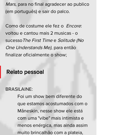
Mars
, para no final agradecer ao publico 
(em português) e sair do palco.
Como de costume ele fez o  
Encore
: 
voltou e cantou mais 2 musicas - o 
sucesso
The First Time 
e
 Solitude (No 
One Understands Me)
, para então 
finalizar oficialmente o show;
Relato pessoal
BRASILAINE:
Foi um show bem diferente do 
que estamos acostumados com o 
Måneskin, nesse show ele está 
com uma "vibe" mais intimista e 
menos enérgica, mas ainda assim 
muito brincalhão com a plateia, 