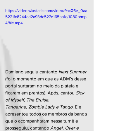
https://video.wixstatic.com/video/9ac06e_0aa
5221fc8244ad2a93dc527e165ba1c/1080p/mp
4/file.mp4
Damiano seguiu cantanto 
Next Summer
(foi o momento em que as ADM’s desse 
portal surtaram no meio da plateia e 
ficaram em prantos). Após, cantou 
Sick 
of Myself, The Bruise, 
Tangerine, Zombie Lady e Tango. 
Ele 
apresentou todos os membros da banda 
que o acompanharam nessa turnê e 
prosseguiu, cantando 
Angel, Over e 