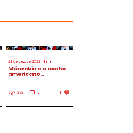
22 de dez. de 2022
∙
4
min
Måneskin e o sonho
americano
retratado no álbum
"RUSH!" (12/2022)
232
0
11