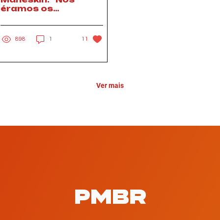
éramos os
estranhos" (11/2022)
898
1
11
Ver mais
PMBR