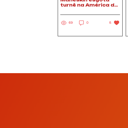
turnê na América do
Norte
69
0
8