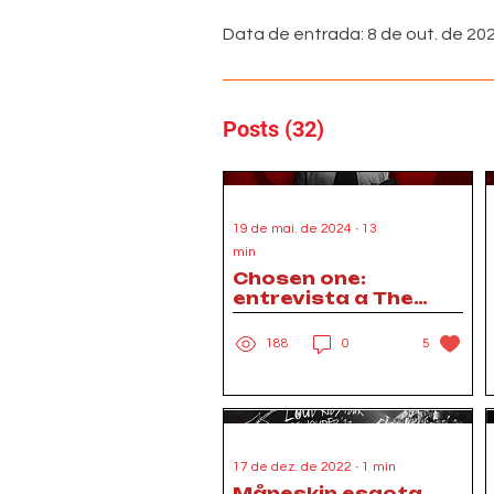
Data de entrada: 8 de out. de 20
Posts
(32)
19 de mai. de 2024
∙
13
min
Chosen one:
entrevista a The
Self-Escape
188
0
5
17 de dez. de 2022
∙
1
min
Måneskin esgota