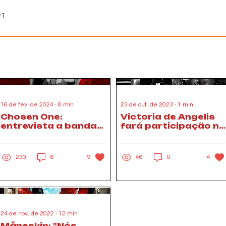
21
16 de fev. de 2024
∙
8
min
23 de out. de 2023
∙
1
min
Chosen One:
Victoria de Angelis
entrevista a banda
fará participação no
Cefa
disco da banda
Duran Duran
230
6
9
46
0
4
24 de nov. de 2022
∙
12
min
Måneskin: "Nós