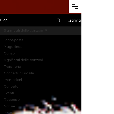
Iscriviti
Blog
Significati delle canzoni
Todos posts
Magazines
Canzoni
Significati delle canzoni
Traiettoria
Concerti in Brasile
Promozioni
Curiosita
Eventi
Recensioni
Notizie
PMBR