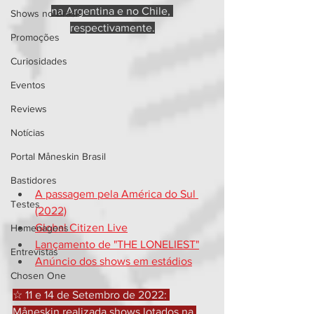
na Argentina e no Chile, 
Shows no Brasil
respectivamente.
Promoções
Curiosidades
Eventos
Reviews
Notícias
Portal Måneskin Brasil
Bastidores
A passagem pela América do Sul 
Testes
(2022)
Global Citizen Live
Homenagens
Lançamento de "THE LONELIEST"
Entrevistas
Anúncio dos shows em estádios
Chosen One
☆ 11 e 14 de Setembro de 2022: 
Måneskin realizada shows lotados na 