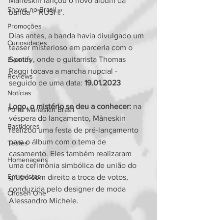
Måneskin lançou o novo álbum da 
Shows no Brasil
banda - "RUSH!'.
Promoções
Dias antes, a banda havia divulgado um 
Curiosidades
teaser misterioso em parceria com o 
Spotify, onde o guitarrista Thomas 
Eventos
Raggi tocava a marcha nupcial - 
Reviews
seguido de uma data: 
19.01.2023
Notícias
Logo, o mistério se deu a conhecer: 
na 
Portal Måneskin Brasil
véspera do lançamento, Måneskin 
Bastidores
realizou uma festa de pré-lançamento 
para o álbum com o tema de 
Testes
casamento. Eles também realizaram 
Homenagens
uma cerimônia simbólica de união do 
Entrevistas
grupo com direito a troca de votos, 
conduzida pelo designer de moda 
Chosen One
Alessandro Michele.