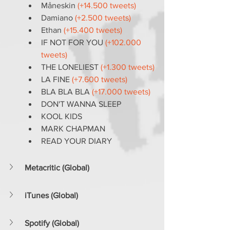
Måneskin 
(+14.500 tweets)
Damiano
 (+2.500 tweets)
Ethan 
(+15.400 tweets)
IF NOT FOR YOU 
(+102.000 
tweets)
THE LONELIEST 
(+1.300 tweets)
LA FINE 
(+7.600 tweets)
BLA BLA BLA 
(+17.000 tweets)
DON'T WANNA SLEEP
KOOL KIDS
MARK CHAPMAN
READ YOUR DIARY
Metacritic (Global)
iTunes (Global)
Spotify (Global)