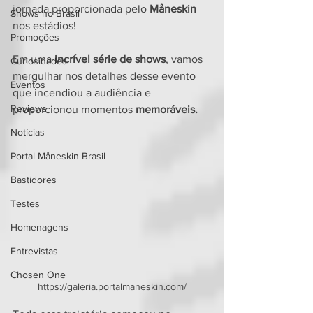
jornada proporcionada pelo 
Måneskin
Shows no Brasil
nos estádios! 
Promoções
Em uma 
incrível série de shows
, vamos 
Curiosidades
mergulhar nos detalhes desse evento 
Eventos
que incendiou a audiência e 
Reviews
proporcionou momentos 
memoráveis.
Notícias
Portal Måneskin Brasil
Bastidores
Testes
Homenagens
Entrevistas
Chosen One
https://galeria.portalmaneskin.com/