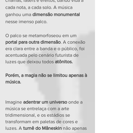
chamas, lasers e efeitos, dando vida a 
cada nota, a cada solo. A música 
ganhou uma 
dimensão monumental
nesse imenso palco.
O palco se metamorfoseou em um 
portal para outra dimensão
. A conexão 
era clara entre a banda e o público, foi 
acentuada pelo cenário futurista de 
luzes que deixou todos
 atônitos. 
Porém, a magia não se limitou apenas à 
música.
Imagine 
adentrar um universo
 onde a 
música se entrelaça com a arte 
tridimensional, e os estádios se 
transformam em paletas de cores e 
luzes. A
 turnê do Måneskin 
não apenas 