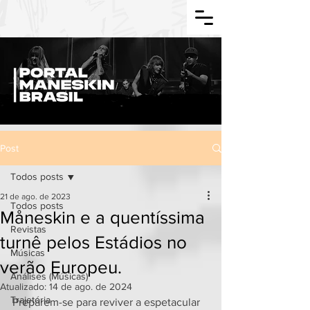
Post
Todos posts
21 de ago. de 2023
Todos posts
Måneskin e a quentíssima
Revistas
turnê pelos Estádios no
Músicas
verão Europeu.
Análises (Músicas)
Atualizado:
14 de ago. de 2024
Trajetória
Preparem-se para reviver a espetacular 