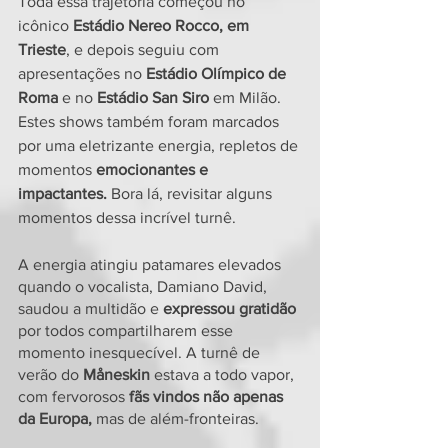
Toda essa trajetória começou no 
icônico 
Estádio Nereo Rocco, em 
Trieste
, e depois seguiu com 
apresentações no 
Estádio Olímpico de 
Roma 
e no 
Estádio San Siro 
em Milão. 
Estes shows também foram marcados 
por uma eletrizante energia, repletos de 
momentos 
emocionantes e 
impactantes.
 Bora lá, revisitar alguns 
momentos dessa incrível turnê.
A energia atingiu patamares elevados 
quando o vocalista, Damiano David, 
saudou a multidão e
 expressou gratidão 
por todos compartilharem esse 
momento inesquecível. A turnê de 
verão do 
Måneskin 
estava a todo vapor, 
com fervorosos 
fãs vindos não apenas 
da Europa, 
mas de além-fronteiras.