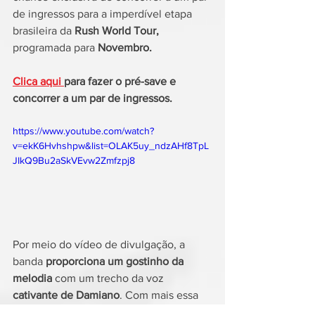
de ingressos para a imperdível etapa 
brasileira da 
Rush World Tour, 
programada para 
Novembro.
Clica aqui 
para fazer o pré-save e 
concorrer a um par de ingressos. 
https://www.youtube.com/watch?
v=ekK6Hvhshpw&list=OLAK5uy_ndzAHf8TpL
JIkQ9Bu2aSkVEvw2Zmfzpj8
Por meio do vídeo de divulgação, a 
banda 
proporciona um gostinho da 
melodia
 com um trecho da voz
cativante de Damiano
. Com mais essa 
surpresa, a trajetória do 
Måneskin 