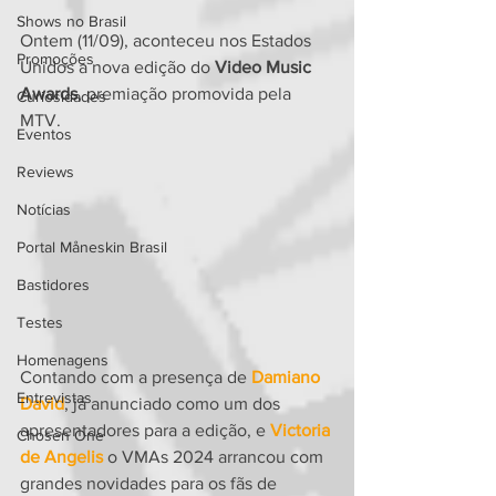
Shows no Brasil
Ontem (11/09), aconteceu nos Estados 
Promoções
Unidos a nova edição do 
Video Music 
Awards
, premiação promovida pela 
Curiosidades
MTV.
Eventos
Reviews
Notícias
Portal Måneskin Brasil
Bastidores
Testes
Homenagens
Contando com a presença de 
Damiano 
Entrevistas
David
, já anunciado como um dos 
apresentadores para a edição, e 
Victoria 
Chosen One
de Angelis
 o VMAs 2024 arrancou com 
grandes novidades para os fãs de 