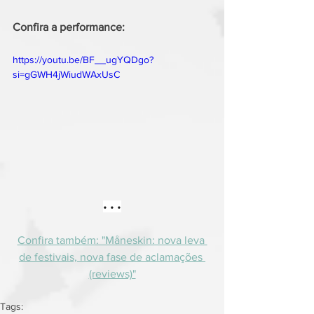
Confira a performance:
https://youtu.be/BF__ugYQDgo?
si=gGWH4jWiudWAxUsC
• • •
Confira também: "Måneskin: nova leva 
de festivais, nova fase de aclamações 
(reviews)"
Tags: