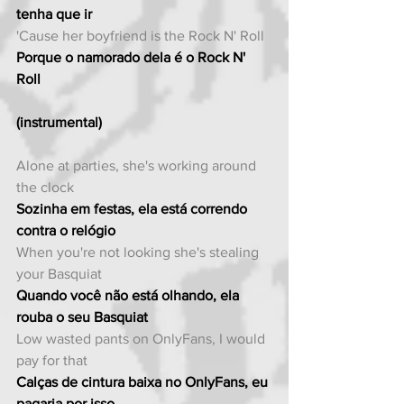
tenha que ir
'Cause her boyfriend is the Rock N' Roll
Porque o namorado dela é o Rock N' 
Roll
(instrumental)
Alone at parties, she's working around 
the clock
Sozinha em festas, ela está correndo 
contra o relógio
When you're not looking she's stealing 
your Basquiat
Quando você não está olhando, ela 
rouba o seu Basquiat
Low wasted pants on OnlyFans, I would 
pay for that
Calças de cintura baixa no OnlyFans, eu 
pagaria por isso