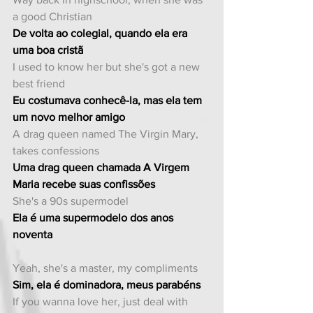
a good Christian
De volta ao colegial, quando ela era 
uma boa cristã
I used to know her but she's got a new 
best friend
Eu costumava conhecê-la, mas ela tem 
um novo melhor amigo
A drag queen named The Virgin Mary, 
takes confessions
Uma drag queen chamada A Virgem 
Maria recebe suas confissões
She's a 90s supermodel
Ela é uma supermodelo dos anos 
noventa
Yeah, she's a master, my compliments
Sim, ela é dominadora, meus parabéns
If you wanna love her, just deal with 