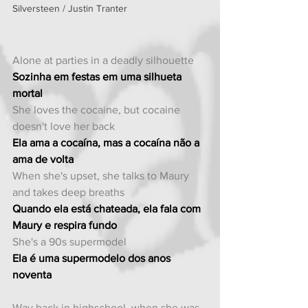
Silversteen / Justin Tranter
Alone at parties in a deadly silhouette
Sozinha em festas em uma silhueta 
mortal
She loves the cocaine, but cocaine 
doesn't love her back
Ela ama a cocaína, mas a cocaína não a 
ama de volta
When she's upset, she talks to Maury 
and takes deep breaths
Quando ela está chateada, ela fala com 
Maury e respira fundo
She's a 90s supermodel
Ela é uma supermodelo dos anos 
noventa
Way back in highschool, when she was 