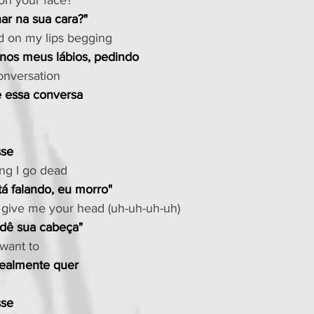
 on your face?"
ar na sua cara?"
d on my lips begging
 nos meus lábios, pedindo
onversation
e essa conversa
sse
ng I go dead
á falando, eu morro"
 give me your head (uh-uh-uh-uh)
 dê sua cabeça"
 want to
realmente quer
sse