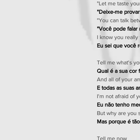
"Let me taste your
"Deixe-me provar 
"You can talk bet
"Você pode falar
I know you really
Eu sei que você 
Tell me what's you
Qual é a sua cor f
And all of your a
E todas as suas 
I'm not afraid of 
Eu não tenho med
But why are you s
Mas porque é tão 
Tell me now