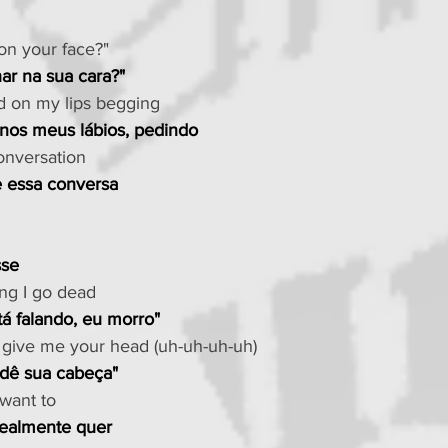
 on your face?"
ar na sua cara?"
d on my lips begging
 nos meus lábios, pedindo
onversation
e essa conversa
sse
ng I go dead
á falando, eu morro"
 give me your head (uh-uh-uh-uh)
 dê sua cabeça"
 want to
realmente quer