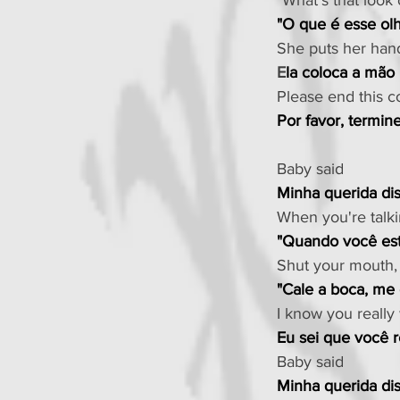
"What's that look
"O que é esse olh
She puts her han
E
la coloca a mão
Please end this c
Por favor, termin
Baby said
Minha querida di
When you're talki
"Quando você est
Shut your mouth,
"Cale a boca, me
I know you really
Eu sei que você 
Baby said
Minha querida di