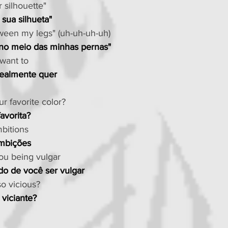
 silhouette"
sua silhueta"
ween my legs" (uh-uh-uh-uh)
 no meio das minhas pernas"
 want to
realmente quer
r favorite color?
avorita?
mbitions
ambições
you being vulgar
o de você ser vulgar
o vicious?
viciante?