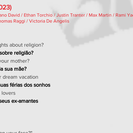
023)
no David / Ethan Torchio / Justin Tranter / Max Martin / Rami Ya
Thomas Raggi / Victoria De Angelis
hts about religion?
sobre religião?
 your mother?
da sua mãe?
r dream vacation
uas férias dos sonhos
 lovers
 seus ex-amantes