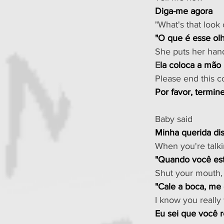
Diga-me agora
"What's that look
"O que é esse olh
She puts her han
E
la coloca a mão
Please end this c
Por favor, termin
Baby said
Minha querida di
When you're talki
"Quando você est
Shut your mouth,
"Cale a boca, me
I know you really
Eu sei que você 