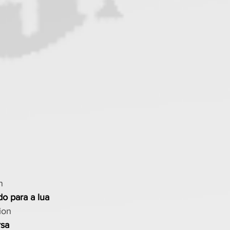
n
o para a lua
ion
rsa