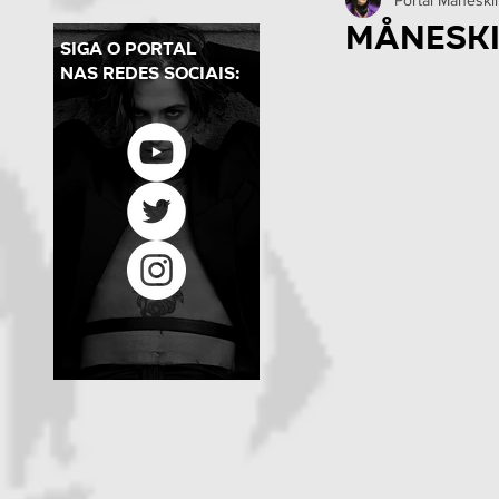
Shows no Brasil
Prom
Måneski
Siga o Portal
nas redes sociais:
Notícias
Portal Månesk
Entrevistas
Chosen O