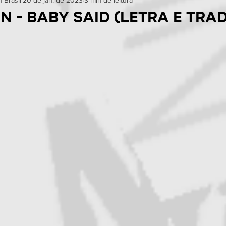
oções
Curiosidades
Eventos
Reviews
n - BABY SAID (letra e tra
in Brasil
Bastidores
Testes
Homenagens
ne