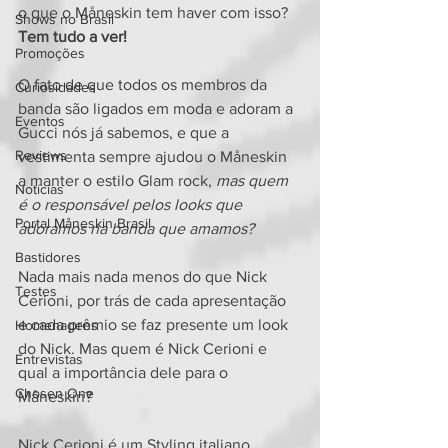
o que o Måneskin tem haver com isso?
Shows no Brasil
Tem tudo a ver!
Promoções
O fato de que todos os membros da 
Curiosidades
banda são ligados em moda e adoram a 
Eventos
Gucci nós já sabemos, e que a 
Reviews
vestimenta sempre ajudou o Måneskin 
a manter o estilo Glam rock, 
mas quem 
Notícias
é o responsável pelos looks que 
Portal Måneskin Brasil
adoramos na banda que amamos?
Bastidores
Nada mais nada menos do que Nick 
Testes
Cerioni, por trás de cada apresentação 
e cada prêmio se faz presente um look 
Homenagens
do Nick. Mas quem é Nick Cerioni e 
Entrevistas
qual a importância dele para o 
Chosen One
Måneskin?
Nick Cerioni é um Styling italiano 