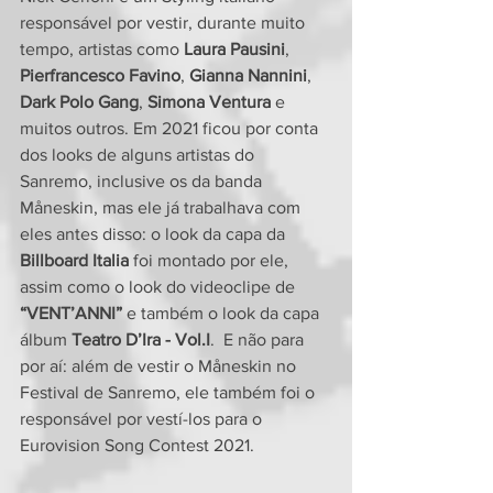
responsável por vestir, durante muito 
tempo, artistas como 
Laura Pausini
, 
Pierfrancesco Favino
, 
Gianna Nannini
, 
Dark Polo Gang
, 
Simona Ventura
 e 
muitos outros. Em 2021 ficou por conta 
dos looks de alguns artistas do 
Sanremo, inclusive os da banda 
Måneskin, mas ele já trabalhava com 
eles antes disso: o look da capa da 
Billboard Italia
 foi montado por ele, 
assim como o look do videoclipe de
“VENT’ANNI”
 e também o look da capa 
álbum 
Teatro D’Ira - Vol.I
.  E não para 
por aí: além de vestir o Måneskin no 
Festival de Sanremo, ele também foi o 
responsável por vestí-los para o 
Eurovision Song Contest 2021. 