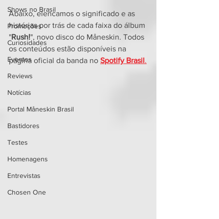
Shows no Brasil
Abaixo, elencamos o significado e as 
histórias por trás de cada faixa do álbum 
Promoções
"
Rush!
", novo disco do Måneskin. Todos 
Curiosidades
os conteúdos estão disponíveis na 
Eventos
página oficial da banda no 
Spotify Brasil
.
Reviews
Notícias
Portal Måneskin Brasil
Bastidores
Testes
Homenagens
Entrevistas
Chosen One