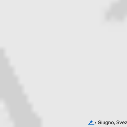
📌 
• Giugno, Svezi