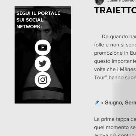
Concerti in Brasile
Pr
Traiett
segui il portale
sui social
PMBR
Dietro le quinte
network:
     Da quando h
folle e non si sono
promozione in Eur
questo importante
volta che i Månesk
Tour” hanno suona
📌 
• Giugno, Ger
La prima tappa del
quel momento segr
aveva già contrib