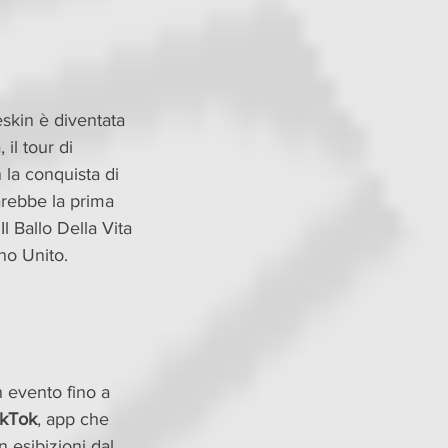
skin è diventata 
il tour di 
la conquista di 
rebbe la prima 
l Ballo Della Vita 
no Unito. 
n evento fino a 
ikTok
, app che 
 esibizioni dal 