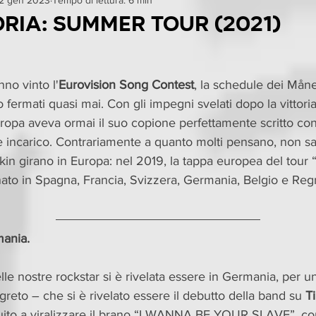
omozioni
Curiosita
Eventi
Recensioni
Notizie
oria: Summer Tour (2021)
Test
anno vinto l'
Eurovision Song Contest
, la schedule dei Måne
 fermati quasi mai. Con gli impegni svelati dopo la vittoria, 
opa aveva ormai il suo copione perfettamente scritto con 
 incarico. Contrariamente a quanto molti pensano, non sa
in girano in Europa: nel 2019, la tappa europea del tour “I
to in Spagna, Francia, Svizzera, Germania, Belgio e Reg
mania.
le nostre rockstar si è rivelata essere in Germania, per u
eto – che si è rivelato essere il debutto della band su 
T
uito a viralizzare il brano “I WANNA BE YOUR SLAVE”, con