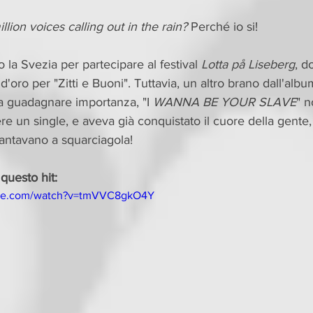
lion voices calling out in the rain? 
Perché io si! 
o la Svezia per partecipare al festival 
Lotta på Liseberg
, d
d'oro per "Zitti e Buoni". Tuttavia, un altro brano dall'album
o a guadagnare importanza, "I
 WANNA BE YOUR SLAVE
" 
 un single, e aveva già conquistato il cuore della gente, 
antavano a squarciagola!
questo hit:
ube.com/watch?v=tmVVC8gkO4Y