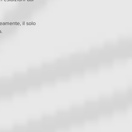
eamente, il solo 
p.