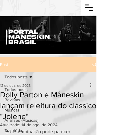
Post
Todos posts
12 de dez. de 2023
Todos posts
Dolly Parton e Måneskin
Revistas
lançam releitura do clássico
Músicas
"Jolene"
Análises (Músicas)
Atualizado:
14 de ago. de 2024
Trajetória
Esta combinação pode parecer 