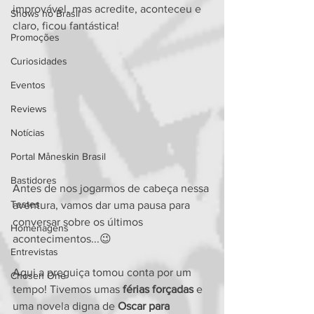
improvável, mas acredite, aconteceu e 
Shows no Brasil
claro, ficou fantástica!
Promoções
Curiosidades
Eventos
Reviews
Notícias
Portal Måneskin Brasil
Bastidores
Antes de nos jogarmos de cabeça nessa 
Testes
aventura, vamos dar uma pausa para 
conversar sobre os últimos 
Homenagens
acontecimentos...😉
Entrevistas
Aqui a preguiça tomou conta por um 
Chosen One
tempo! Tivemos umas
 férias forçadas
 e 
uma novela digna de
 Oscar para 