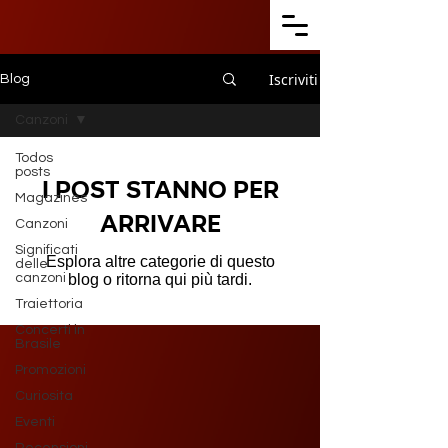
Iscriviti
Blog
Canzoni
Todos
posts
I post stanno per
Magazines
arrivare
Canzoni
Significati
Esplora altre categorie di questo
delle
canzoni
blog o ritorna qui più tardi.
Traiettoria
Concerti in
Brasile
Promozioni
Curiosita
Eventi